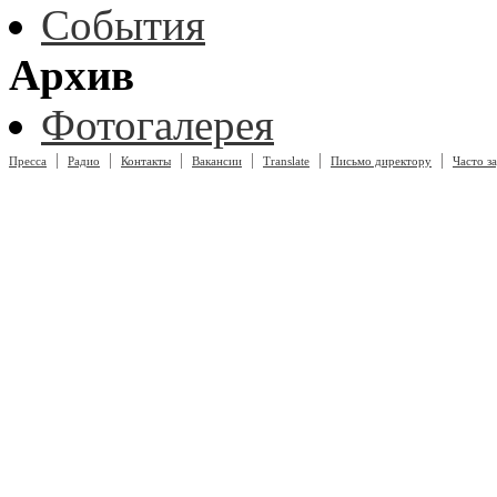
События
Архив
Фотогалерея
|
|
|
|
|
|
Пресса
Радио
Контакты
Вакансии
Translate
Письмо директору
Часто з