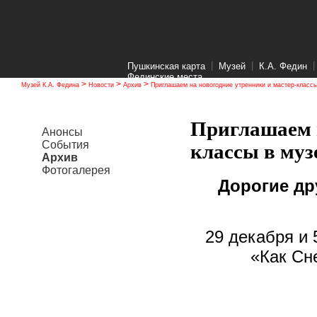
|
|
Пушкинская карта
Музей
К.А. Федин
Фединские места
>
>
>
Музей К.А. Федина
Новости
Архив
Приглашаем на новогодние утренники и мастер-классы
Приглашаем н
Анонсы
События
классы в муз
Архив
Фотогалерея
Дорогие др
29 декабря и 
«Как Сн